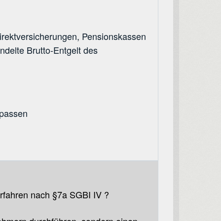
irektversicherungen, Pensionskassen
delte Brutto-Entgelt des
upassen
verfahren nach §7a SGBI IV ?