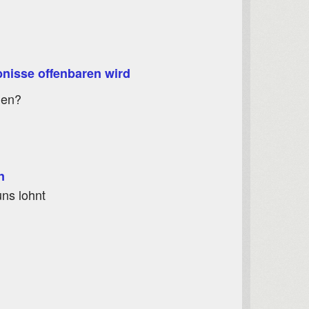
bnisse offenbaren wird
len?
n
ns lohnt